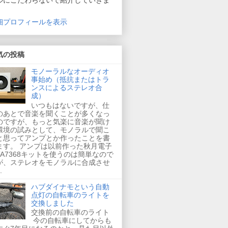
ルにこだわらないで紹介していきま
。
細プロフィールを表示
気の投稿
モノーラルなオーディオ
事始め（抵抗またはトラ
ンスによるステレオ合
成）
いつもはないですが、仕
のあとで音楽を聞くことが多くなっ
のですが、もっと気楽に音楽が聞け
環境の試みとして、モノラルで聞こ
と思ってアンプとか作ったことを書
ます。 アンプは以前作った秋月電子
TA7368キットを使うのは簡単なので
が、ステレオをモノラルに合成させ
.
ハブダイナモという自動
点灯の自転車のライトを
交換しました
交換前の自転車のライト
今の自転車にしてからも