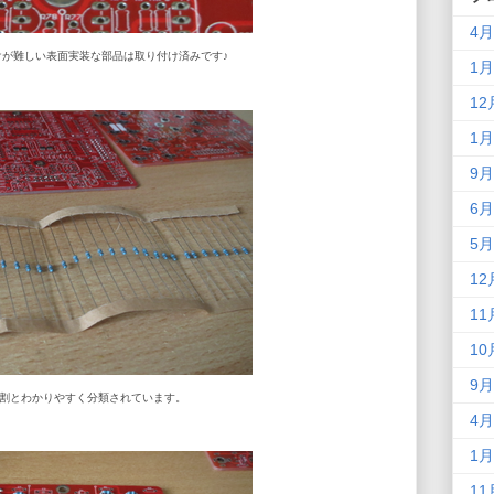
4月
けが難しい表面実装な部品は取り付け済みです♪
1月
12
1月
9月
6月
5月
12
11
10
9月
割とわかりやすく分類されています。
4月
1月
11