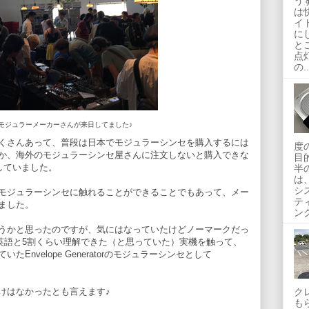
う
は
イ
に
と
点
の..
モジュラーメーカーさんが来日してました♪
くさんあって、普段は日本でモジュラーシンセを購入するには
度
か、海外のモジュラーシンセ屋さんに注文しないと購入できな
目的
していました。
半
は
シ
モジュラーシンセに触れることができることでもあって、メー
テ
ました。
ング
うかと思ったのですが、気にはなっていたけどノーマークだっ
ない英語と5割くらい理解できた（と思っていた）実機を触って、
nvelope Generatorのモジュラーシンセとして
ク
けはなかったとも言えます♪
も