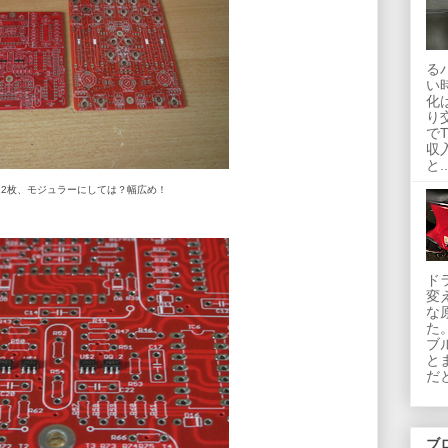
る
い
化
り
で
収
と..
は2枚、モジュラーにしては？幅広め！
ド
変
な
た
ブ
と
だ
ブ