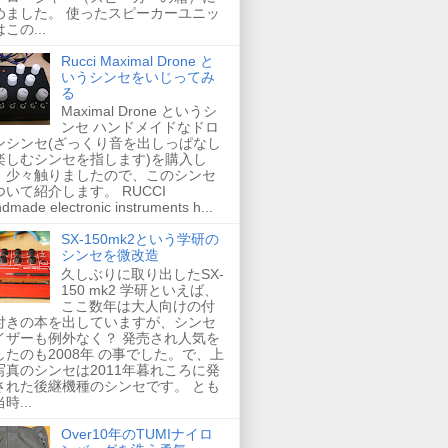
めました。 使ったスピーカーユニッ
この...
Rucci Maximal Drone と
いうシンセをいじってみ
る
Maximal Drone というシ
ンセ ハンドメイドなドロ
ンシンセ(ざっくり音を出しっぱなし
楽しむシンセを指します)を購入し
、少々触りましたので、このシンセ
ついて紹介します。 RUCCI
dmade electronic instruments h...
SX-150mk2という学研の
シンセを微改造
久しぶりに取り出したSX-
150 mk2 学研といえば、
ここ数年は大人向けの付
付きの本を出していますが、シンセ
イザーも例外なく？ 発売され人気を
したのも2008年 の事でした。で、上
写真のシンセは2011年暮れころに発
された後継機種のシンセです。 とも
時...
Over10年のTUMIナイロ