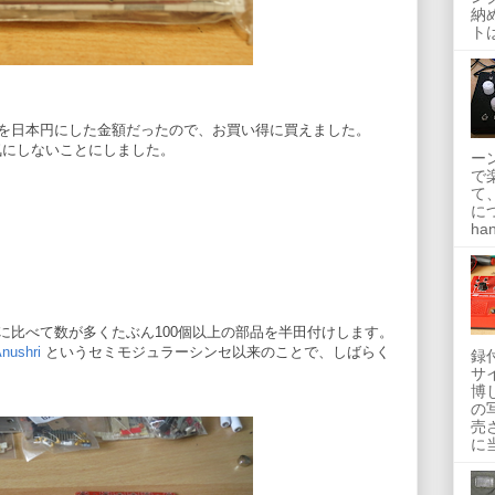
納
トは
を日本円にした金額だったので、お買い得に買えました。
替の差は気にしないことにしました。
ー
で
て
に
han
に比べて数が多くたぶん100個以上の部品を半田付けします。
Anushri
というセミモジュラーシンセ以来のことで、しばらく
録
サ
博
の
売
に当