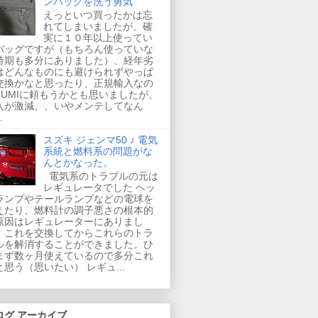
ンバッグを洗う勇気
えっといつ買ったかは忘
れてしまいましたが、確
実に１０年以上使ってい
バッグですが（もちろん使っていな
時期も多分にありました）、経年劣
はどんなものにも避けられずやっぱ
交換かなと思ったり、正規輸入なの
TUMIに頼もうかとも思いましたが、
入が激減、、いやメンテしてなん
.
スズキ ジェンマ50 ♪ 電気
系統と燃料系の問題がな
んとかなった。
電気系のトラブルの元は
レギュレータでした ヘッ
ランプやテールランプなどの電球を
えたり、燃料計の調子悪さの根本的
原因はレギュレーターにありまし
。これを交換してからこれらのトラ
ルを解消することができました。ひ
まず数ヶ月使えているので多分これ
と思う（思いたい） レギュ...
ログ アーカイブ