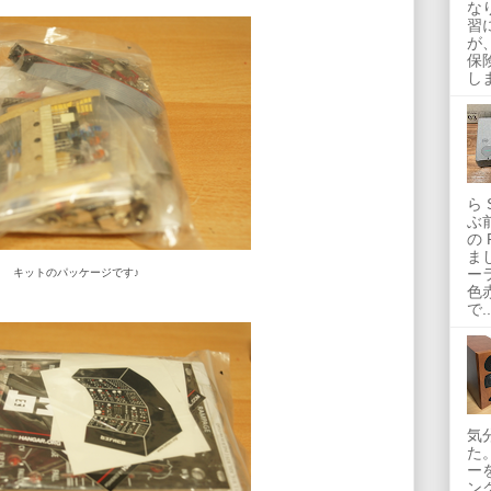
な
習
が
保
し
ら
ぶ
の 
ま
ー
キットのパッケージです♪
色
で..
気
た
ーを
ン