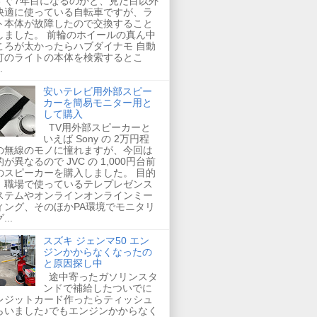
すぐ7年目になるのかと、見た目以外
快適に使っている自転車ですが、ラ
ト本体が故障したので交換すること
しました。 前輪のホイールの真ん中
ころが太かったらハブダイナモ 自動
灯のライトの本体を検索するとこ
.
安いテレビ用外部スピー
カーを簡易モニター用と
して購入
TV用外部スピーカーと
いえば Sony の 2万円程
の無線のモノに憧れますが、今回は
が異なるので JVC の 1,000円台前
のスピーカーを購入しました。 目的
、職場で使っているテレプレゼンス
ステムやオンラインオンラインミー
ィング、そのほかPA環境でモニタリ
...
スズキ ジェンマ50 エン
ジンかからなくなったの
と原因探し中
途中寄ったガソリンスタ
ンドで補給したついでに
レジットカード作ったらティッシュ
らいました♪でもエンジンかからなく