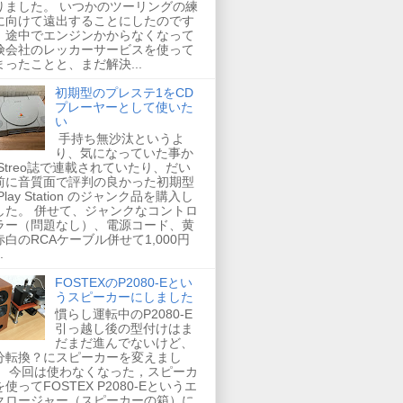
りました。 いつかのツーリングの練
に向けて遠出することにしたのです
、途中でエンジンかからなくなって
険会社のレッカーサービスを使って
まったことと、まだ解決...
初期型のプレステ1をCD
プレーヤーとして使いた
い
手持ち無沙汰というよ
り、気になっていた事か
 Streo誌で連載されていたり、だい
前に音質面で評判の良かった初期型
Play Station のジャンク品を購入し
した。 併せて、ジャンクなコントロ
ラー（問題なし）、電源コード、黄
赤白のRCAケーブル併せて1,000円
.
FOSTEXのP2080-Eとい
うスピーカーにしました
慣らし運転中のP2080-E
引っ越し後の型付けはま
だまだ進んでないけど、
分転換？にスピーカーを変えまし
。 今回は使わなくなった，スピーカ
使ってFOSTEX P2080-Eというエ
クロージャー（スピーカーの箱）に