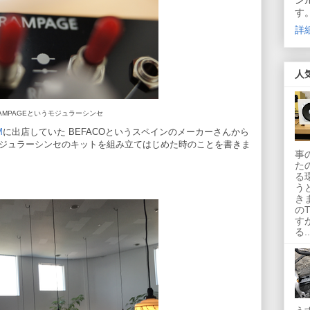
ン
す
詳
人
AMPAGEというモジュラーシンセ
M
に出店していた BEFACOというスペインのメーカーさんから
うモジュラーシンセのキットを組み立てはじめた時のことを書きま
事
た
る
う
き
の
す
る..