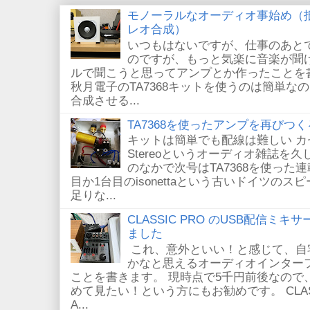
モノーラルなオーディオ事始め（
レオ合成）
いつもはないですが、仕事のあと
のですが、もっと気楽に音楽が聞
ルで聞こうと思ってアンプとか作ったことを
秋月電子のTA7368キットを使うのは簡単
合成させる...
TA7368を使ったアンプを再びつく
キットは簡単でも配線は難しい 
Stereoというオーディオ雑誌を
のなかで次号はTA7368を使った
目か1台目のisonettaという古いドイツの
足りな...
CLASSIC PRO のUSB配信ミキ
ました
これ、意外といい！と感じて、自
かなと思えるオーディオインター
ことを書きます。 現時点で5千円前後なので
めて見たい！という方にもお勧めです。 CLASSIC
A...