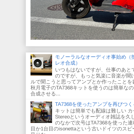
モノーラルなオーディオ事始め（
レオ合成）
いつもはないですが、仕事のあと
のですが、もっと気楽に音楽が聞
ルで聞こうと思ってアンプとか作ったことを
秋月電子のTA7368キットを使うのは簡単
合成させる...
TA7368を使ったアンプを再びつく
キットは簡単でも配線は難しい 
Stereoというオーディオ雑誌を
のなかで次号はTA7368を使った
目か1台目のisonettaという古いドイツの