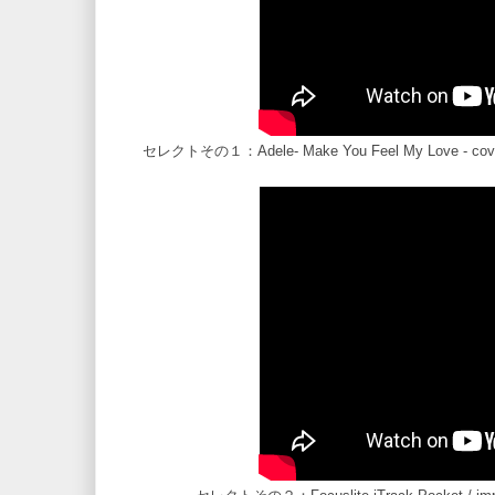
セレクトその１：Adele- Make You Feel My Love - cover By