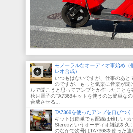
モノーラルなオーディオ事始め（
レオ合成）
いつもはないですが、仕事のあと
のですが、もっと気楽に音楽が聞
ルで聞こうと思ってアンプとか作ったことを
秋月電子のTA7368キットを使うのは簡単
合成させる...
TA7368を使ったアンプを再びつく
キットは簡単でも配線は難しい 
Stereoというオーディオ雑誌を
のなかで次号はTA7368を使った